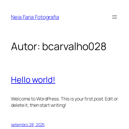
Pular
para
Neia Faria Fotografia
o
conteúdo
Autor:
bcarvalho028
Hello world!
Welcome to WordPress. This is your first post. Edit or
delete it, then start writing!
setembro 28, 2025